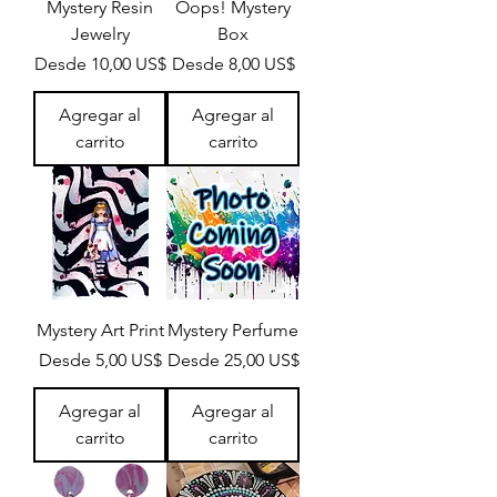
Mystery Resin
Oops! Mystery
Jewelry
Box
Precio de oferta
Precio de oferta
Desde
10,00 US$
Desde
8,00 US$
Agregar al
Agregar al
carrito
carrito
Mystery Art Print
Mystery Perfume
Precio de oferta
Precio de oferta
Desde
5,00 US$
Desde
25,00 US$
Agregar al
Agregar al
carrito
carrito