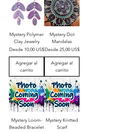
Mystery Polymer
Mystery Dot
Clay Jewelry
Mandalas
Precio de oferta
Precio de oferta
Desde
10,00 US$
Desde
25,00 US$
Agregar al
Agregar al
carrito
carrito
Mystery Loom-
Mystery Knitted
Beaded Bracelet
Scarf