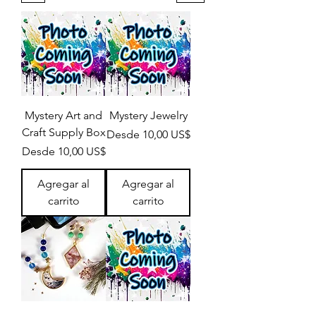
Mystery Art and
Mystery Jewelry
Craft Supply Box
Precio de oferta
Desde
10,00 US$
Precio de oferta
Desde
10,00 US$
Agregar al
Agregar al
carrito
carrito