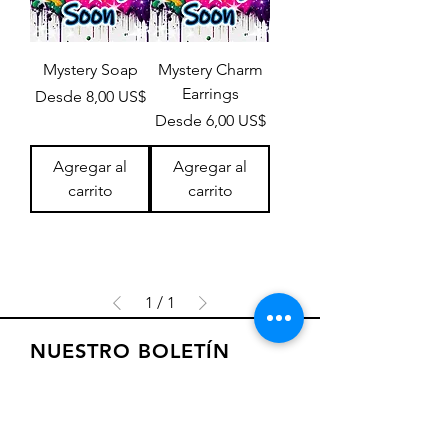
Mystery Soap
Mystery Charm
Earrings
Precio de oferta
Desde
8,00 US$
Precio de oferta
Desde
6,00 US$
Agregar al
Agregar al
carrito
carrito
1
/
1
NUESTRO BOLETÍN
Suscríbase a nuestro boletín para
recibir ofertas especiales y
actualizaciones sobre nuevos