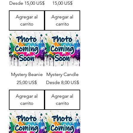
Precio de oferta
Precio
Desde
15,00 US$
15,00 US$
Agregar al
Agregar al
carrito
carrito
Mystery Beanie
Mystery Candle
Precio
Precio de oferta
25,00 US$
Desde
8,00 US$
Agregar al
Agregar al
carrito
carrito