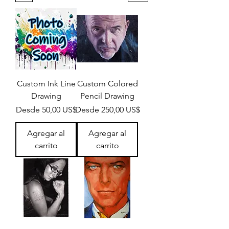
Custom Ink Line
Custom Colored
Drawing
Pencil Drawing
Precio de oferta
Precio de oferta
Desde
50,00 US$
Desde
250,00 US$
Agregar al
Agregar al
carrito
carrito