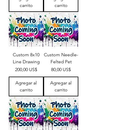
carrito
carrito
Custom 8x10
Custom Needle-
Line Drawing
Felted Pet
Precio
Precio
200,00 US$
80,00 US$
Agregar al
Agregar al
carrito
carrito