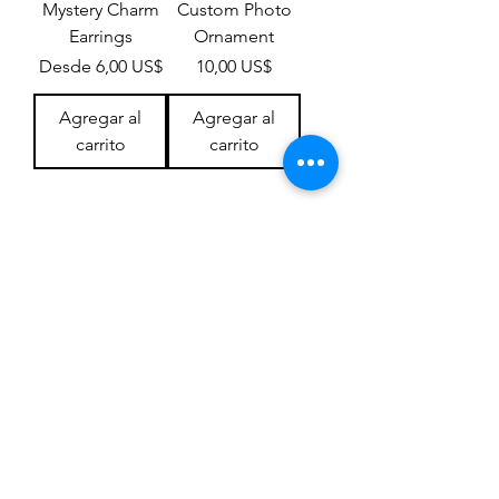
Mystery Charm
Custom Photo
Earrings
Ornament
Precio de oferta
Precio
Desde
6,00 US$
10,00 US$
Agregar al
Agregar al
carrito
carrito
1
/
1
NUESTRO BOLETÍN
Suscríbase a nuestro boletín para
recibir ofertas especiales y
actualizaciones sobre nuevos
productos