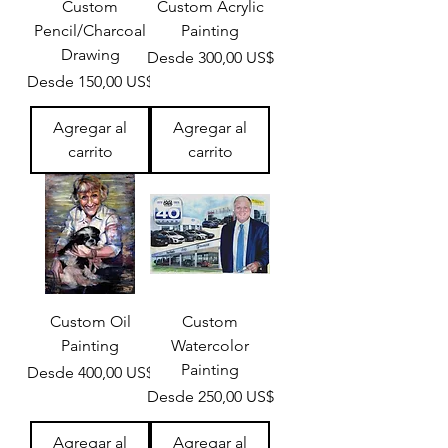
Custom
Custom Acrylic
Pencil/Charcoal
Painting
Drawing
Precio de oferta
Desde
300,00 US$
Precio de oferta
Desde
150,00 US$
Agregar al
Agregar al
carrito
carrito
Custom Oil
Custom
Painting
Watercolor
Painting
Precio de oferta
Desde
400,00 US$
Precio de oferta
Desde
250,00 US$
Agregar al
Agregar al