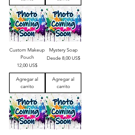
Custom Makeup
Mystery Soap
Pouch
Precio de oferta
Desde
8,00 US$
Precio
12,00 US$
Agregar al
Agregar al
carrito
carrito