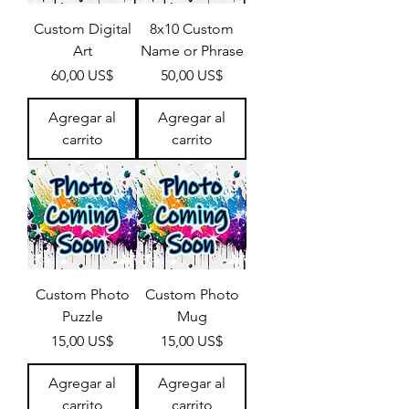
Custom Digital
8x10 Custom
Art
Name or Phrase
Precio
Precio
60,00 US$
50,00 US$
Agregar al
Agregar al
carrito
carrito
Custom Photo
Custom Photo
Puzzle
Mug
Precio
Precio
15,00 US$
15,00 US$
Agregar al
Agregar al
carrito
carrito