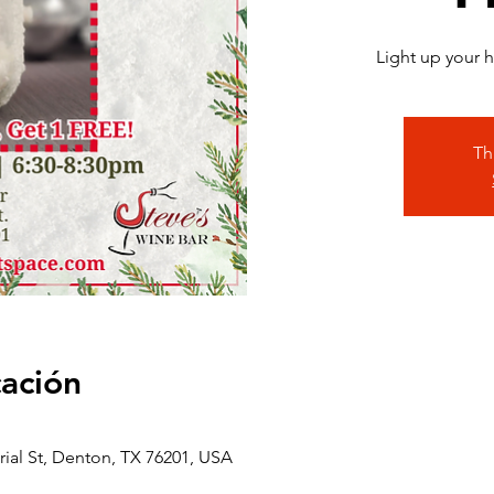
Light up your 
Th
cación
rial St, Denton, TX 76201, USA