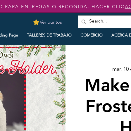
O PARA ENTREGAS O RECOGIDA. HACER CLIC
A
Ver puntos
ding Page
TALLERES DE TRABAJO
COMERCIO
ACERCA 
mar, 10 
Make
Frost
H