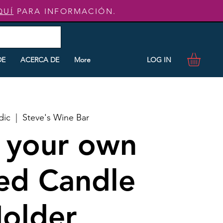
QUÍ
PARA INFORMACIÓN.
LOG IN
DE
ACERCA DE
More
dic
  |  
Steve's Wine Bar
 your own
ed Candle
older